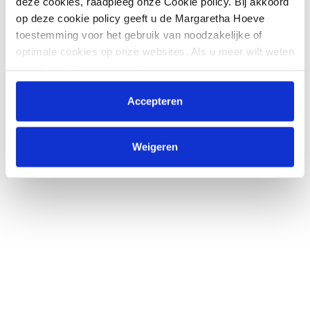
deze cookies, raadpleeg onze Cookie policy. Bij akkoord
op deze cookie policy geeft u de Margaretha Hoeve
toestemming voor het gebruik van noodzakelijke of
optimale cookies op onze websites. Als u meer wilt weten
over hoe wij omgaan met jouw persoonsgegevens,
raadpleeg onze
Privacyverklaring
. U kunt de cookie
instellingen te allen tijde aanpassen via de link onderaan
Accepteren
de website.
Weigeren