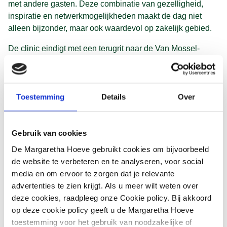
met andere gasten. Deze combinatie van gezelligheid,
inspiratie en netwerkmogelijkheden maakt de dag niet
alleen bijzonder, maar ook waardevol op zakelijk gebied.
De clinic eindigt met een terugrit naar de Van Mossel-
vestiging, waar gasten hun eigen auto’s weer in ontvangst
nemen.
Toestemming
Details
Over
Gebruik van cookies
Sfeerimpressie van
De Margaretha Hoeve gebruikt cookies om bijvoorbeeld
de clinic
de website te verbeteren en te analyseren, voor social
media en om ervoor te zorgen dat je relevante
advertenties te zien krijgt. Als u meer wilt weten over
deze cookies, raadpleeg onze Cookie policy. Bij akkoord
op deze cookie policy geeft u de Margaretha Hoeve
toestemming voor het gebruik van noodzakelijke of