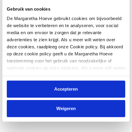
Gebruik van cookies
De Margaretha Hoeve gebruikt cookies om bijvoorbeeld
de website te verbeteren en te analyseren, voor social
media en om ervoor te zorgen dat je relevante
advertenties te zien krijgt. Als u meer wilt weten over
deze cookies, raadpleeg onze Cookie policy. Bij akkoord
op deze cookie policy geeft u de Margaretha Hoeve
toestemming voor het gebruik van noodzakelijke of
optimale cookies op onze websites. Als u meer wilt weten
over hoe wij omgaan met jouw persoonsgegevens,
raadpleeg onze
Privacyverklaring
. U kunt de cookie
instellingen te allen tijde aanpassen via de link onderaan
Accepteren
de website.
Weigeren