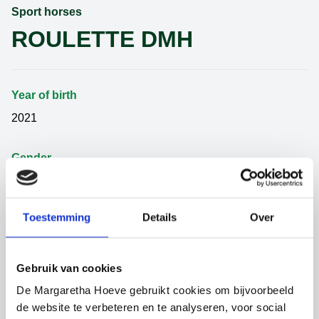
Sport horses
ROULETTE DMH
Year of birth
2021
Gender
Mare
Toestemming
Details
Over
Category
Sport horses
Gebruik van cookies
Father
De Margaretha Hoeve gebruikt cookies om bijvoorbeeld
GRANDORADO
de website te verbeteren en te analyseren, voor social