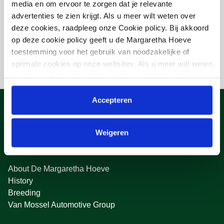
media en om ervoor te zorgen dat je relevante
advertenties te zien krijgt. Als u meer wilt weten over
Mother
deze cookies, raadpleeg onze Cookie policy. Bij akkoord
AMALIA/LUX
op deze cookie policy geeft u de Margaretha Hoeve
toestemming voor het gebruik van noodzakelijke of
optimale cookies op onze websites. Als u meer wilt weten
over hoe wij omgaan met jouw persoonsgegevens,
raadpleeg onze
Privacyverklaring
. U kunt de cookie
instellingen te allen tijde aanpassen via de link onderaan
Accepteren
de website.
Weigeren
About us
About De Margaretha Hoeve
History
Breeding
Van Mossel Automotive Group