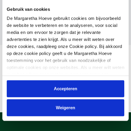
Gebruik van cookies
Mother
De Margaretha Hoeve gebruikt cookies om bijvoorbeeld
de website te verbeteren en te analyseren, voor social
media en om ervoor te zorgen dat je relevante
advertenties te zien krijgt. Als u meer wilt weten over
deze cookies, raadpleeg onze Cookie policy. Bij akkoord
op deze cookie policy geeft u de Margaretha Hoeve
toestemming voor het gebruik van noodzakelijke of
optimale cookies op onze websites. Als u meer wilt weten
over hoe wij omgaan met jouw persoonsgegevens,
raadpleeg onze
Privacyverklaring
. U kunt de cookie
instellingen te allen tijde aanpassen via de link onderaan
Accepteren
de website.
Weigeren