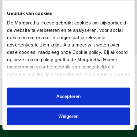
Mother
Gebruik van cookies
MARLENA/HIGHLINE
De Margaretha Hoeve gebruikt cookies om bijvoorbeeld
de website te verbeteren en te analyseren, voor social
media en om ervoor te zorgen dat je relevante
advertenties te zien krijgt. Als u meer wilt weten over
deze cookies, raadpleeg onze Cookie policy. Bij akkoord
op deze cookie policy geeft u de Margaretha Hoeve
toestemming voor het gebruik van noodzakelijke of
optimale cookies op onze websites. Als u meer wilt weten
over hoe wij omgaan met jouw persoonsgegevens,
raadpleeg onze
Privacyverklaring
. U kunt de cookie
instellingen te allen tijde aanpassen via de link onderaan
Accepteren
de website.
Weigeren