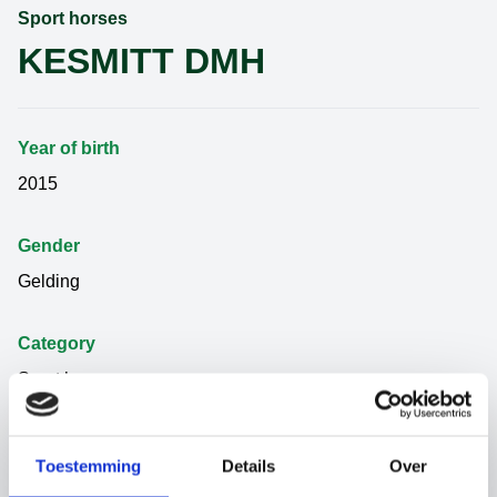
Sport horses
KESMITT DMH
Year of birth
2015
Gender
Gelding
Category
Sport horses
Father
Toestemming
Details
Over
THUNDER VD ZUUTHOEVE