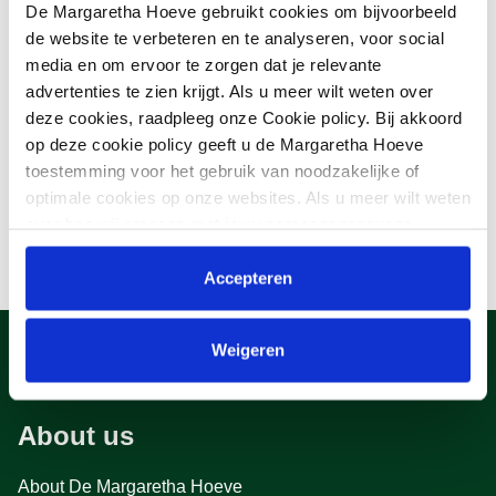
De Margaretha Hoeve gebruikt cookies om bijvoorbeeld
de website te verbeteren en te analyseren, voor social
media en om ervoor te zorgen dat je relevante
advertenties te zien krijgt. Als u meer wilt weten over
deze cookies, raadpleeg onze Cookie policy. Bij akkoord
op deze cookie policy geeft u de Margaretha Hoeve
toestemming voor het gebruik van noodzakelijke of
optimale cookies op onze websites. Als u meer wilt weten
over hoe wij omgaan met jouw persoonsgegevens,
raadpleeg onze
Privacyverklaring
. U kunt de cookie
instellingen te allen tijde aanpassen via de link onderaan
Accepteren
de website.
Weigeren
About us
About De Margaretha Hoeve