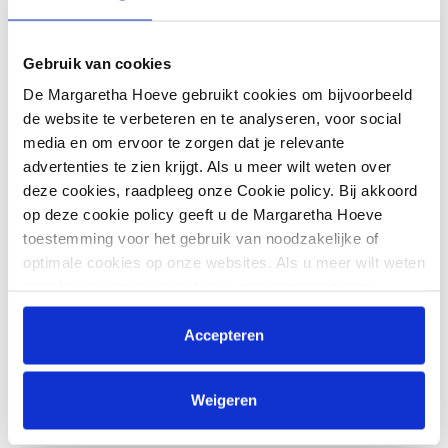
Gebruik van cookies
De Margaretha Hoeve gebruikt cookies om bijvoorbeeld
de website te verbeteren en te analyseren, voor social
media en om ervoor te zorgen dat je relevante
advertenties te zien krijgt. Als u meer wilt weten over
deze cookies, raadpleeg onze Cookie policy. Bij akkoord
op deze cookie policy geeft u de Margaretha Hoeve
toestemming voor het gebruik van noodzakelijke of
optimale cookies op onze websites. Als u meer wilt weten
over hoe wij omgaan met jouw persoonsgegevens,
raadpleeg onze
Privacyverklaring
. U kunt de cookie
instellingen te allen tijde aanpassen via de link onderaan
Accepteren
de website.
Weigeren