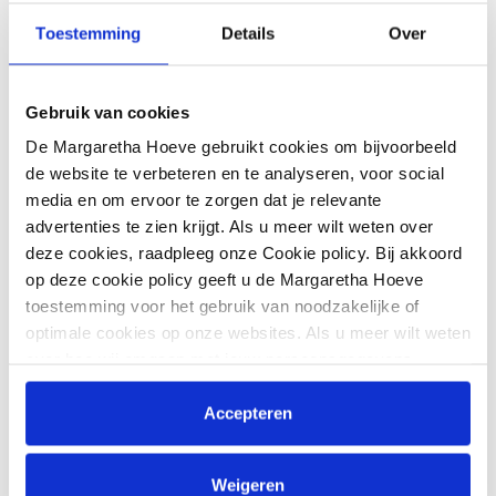
https://online.equipe.com/startlists/1164059?
Toestemming
Details
Over
open_show=true#start_19411968
Gebruik van cookies
De Margaretha Hoeve gebruikt cookies om bijvoorbeeld
de website te verbeteren en te analyseren, voor social
media en om ervoor te zorgen dat je relevante
advertenties te zien krijgt. Als u meer wilt weten over
deze cookies, raadpleeg onze Cookie policy. Bij akkoord
op deze cookie policy geeft u de Margaretha Hoeve
toestemming voor het gebruik van noodzakelijke of
optimale cookies op onze websites. Als u meer wilt weten
over hoe wij omgaan met jouw persoonsgegevens,
raadpleeg onze
Privacyverklaring
. U kunt de cookie
instellingen te allen tijde aanpassen via de link onderaan
Accepteren
de website.
Weigeren