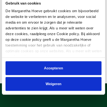
Gebruik van cookies
De Margaretha Hoeve gebruikt cookies om bijvoorbeeld
de website te verbeteren en te analyseren, voor social
media en om ervoor te zorgen dat je relevante
advertenties te zien krijgt. Als u meer wilt weten over
deze cookies, raadpleeg onze Cookie policy. Bij akkoord
op deze cookie policy geeft u de Margaretha Hoeve
toestemming voor het gebruik van noodzakelijke of
optimale cookies op onze websites. Als u meer wilt weten
over hoe wij omgaan met jouw persoonsgegevens,
raadpleeg onze
Privacyverklaring
. U kunt de cookie
instellingen te allen tijde aanpassen via de link onderaan
Accepteren
de website.
Weigeren