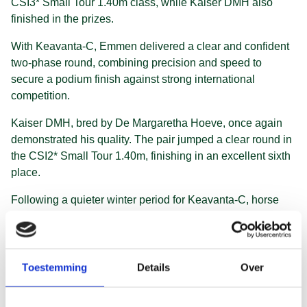
CSI3* Small Tour 1.40m class, while Kaiser DMH also
finished in the prizes.
With Keavanta-C, Emmen delivered a clear and confident
two-phase round, combining precision and speed to
secure a podium finish against strong international
competition.
Kaiser DMH, bred by De Margaretha Hoeve, once again
demonstrated his quality. The pair jumped a clear round in
the CSI2* Small Tour 1.40m, finishing in an excellent sixth
place.
Following a quieter winter period for Keavanta-C, horse
and rider are clearly building momentum for the outdoor
season. The results in St. Tropez highlight the consistent
form of the Van Mossel Team and once again showcase
the strength of De Margaretha Hoeve breeding.
Toestemming
Details
Over