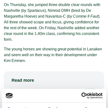
On Thursday, she jumped three double clear rounds with
Nashville (
by Spartacus
), Nimrod DMH (bred by De
Margaretha Hoeve) and Navantus-C (
by Comme Il Faut
).
All three showed scope and focus, giving confidence for
the rest of the week. On Friday, Nashville added another
clear round in the 1.40m class, confirming his consistent
form.
The young horses are showing great potential in Lanaken
and seem well on their way in their development under
Kim Emmen.
Read more
https://www.longinestiming.com/equestrian/2025/fei-
wbfsh-jumping-world-breeding-championship-
for-young-horses-lanaken-
zangersheide/resultlist_03.html