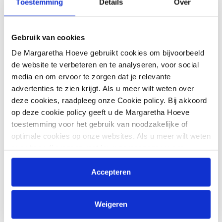
Toestemming
Details
Over
Gebruik van cookies
De Margaretha Hoeve gebruikt cookies om bijvoorbeeld
de website te verbeteren en te analyseren, voor social
media en om ervoor te zorgen dat je relevante
advertenties te zien krijgt. Als u meer wilt weten over
deze cookies, raadpleeg onze Cookie policy. Bij akkoord
op deze cookie policy geeft u de Margaretha Hoeve
toestemming voor het gebruik van noodzakelijke of
optimale cookies op onze websites. Als u meer wilt weten
over hoe wij omgaan met jouw persoonsgegevens,
raadpleeg onze
Privacyverklaring
. U kunt de cookie
instellingen te allen tijde aanpassen via de link onderaan
Accepteren
de website.
Weigeren