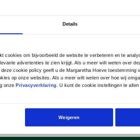
VD BISSCHOP
Details
 cookies om bijvoorbeeld de website te verbeteren en te analy
levante advertenties te zien krijgt. Als u meer wilt weten over 
p deze cookie policy geeft u de Margaretha Hoeve toestemming v
okies op onze websites. Als u meer wilt weten over hoe wij omg
eg onze
Privacyverklaring
. U kunt de cookie instellingen te allen
en met stalmanager Patricia Pikaar op
+31 6 53 33 81 98
of stuur
Weigeren