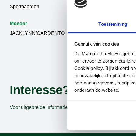
Sportpaarden
MAESTRO 
Moeder
Toestemming
JACKLYNN/CARDENTO
Gebruik van cookies
De Margaretha Hoeve gebruikt
om ervoor te zorgen dat je re
Cookie policy. Bij akkoord o
noodzakelijke of optimale co
persoonsgegevens, raadple
Interesse?
onderaan de website.
Voor uitgebreide informatie kunt u geheel vrijblijvend bell