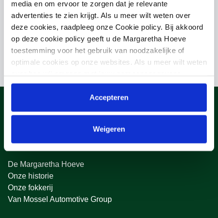
media en om ervoor te zorgen dat je relevante
advertenties te zien krijgt. Als u meer wilt weten over
Moeder
deze cookies, raadpleeg onze Cookie policy. Bij akkoord
AMALIA/LUX
op deze cookie policy geeft u de Margaretha Hoeve
toestemming voor het gebruik van noodzakelijke of
optimale cookies op onze websites. Als u meer wilt weten
over hoe wij omgaan met jouw persoonsgegevens,
raadpleeg onze
Privacyverklaring
. U kunt de cookie
instellingen te allen tijde aanpassen via de link onderaan
Accepteren
de website.
Weigeren
Over ons
De Margaretha Hoeve
Onze historie
Onze fokkerij
Van Mossel Automotive Group