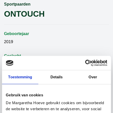
Sportpaarden
ONTOUCH
Geboortejaar
2019
Geslacht
Ruin
Toestemming
Details
Over
Categorie
Sportpaarden
Gebruik van cookies
Vader
De Margaretha Hoeve gebruikt cookies om bijvoorbeeld
UNTOUCHABLE
de website te verbeteren en te analyseren, voor social