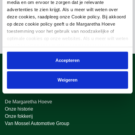
media en om ervoor te zorgen dat je relevante
advertenties te zien krijgt. Als u meer wilt weten over
Moeder
deze cookies, raadpleeg onze Cookie policy. Bij akkoord
JOCHAMPIONE/KANNAN
op deze cookie policy geeft u de Margaretha Hoeve
toestemming voor het gebruik van noodzakelijke of
optimale cookies op onze websites. Als u meer wilt weten
over hoe wij omgaan met jouw persoonsgegevens,
raadpleeg onze
Privacyverklaring
. U kunt de cookie
instellingen te allen tijde aanpassen via de link onderaan
Accepteren
de website.
Weigeren
Over ons
De Margaretha Hoeve
Onze historie
Onze fokkerij
Van Mossel Automotive Group