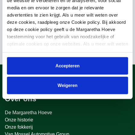
de website te verbeteren en te analyseren, voor social
Q CHACCO BLUE
media en om ervoor te zorgen dat je relevante
advertenties te zien krijgt. Als u meer wilt weten over
deze cookies, raadpleeg onze Cookie policy. Bij akkoord
Moeder
op deze cookie policy geeft u de Margaretha Hoeve
ADANDA
toestemming voor het gebruik van noodzakelijke of
optimale cookies op onze websites. Als u meer wilt weten
over hoe wij omgaan met jouw persoonsgegevens,
raadpleeg onze
Privacyverklaring
. U kunt de cookie
instellingen te allen tijde aanpassen via de link onderaan
Accepteren
de website.
Weigeren
Over ons
De Margaretha Hoeve
Onze historie
Onze fokkerij
Van Mossel Automotive Group