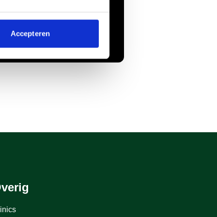
Accepteren
verig
inics