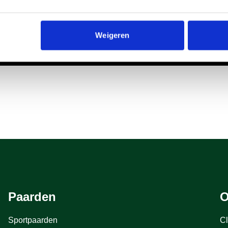
Weigeren
Paarden
O
Sportpaarden
Cl