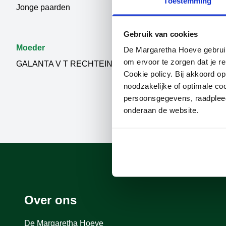
Toestemming
Jonge paarden
AMADEO VA
Z
Gebruik van cookies
Moeder
De Margaretha Hoeve gebruikt
om ervoor te zorgen dat je re
GALANTA V T RECHTEIND
Cookie policy. Bij akkoord o
noodzakelijke of optimale co
persoonsgegevens, raadple
onderaan de website.
Over ons
De Margaretha Hoeve