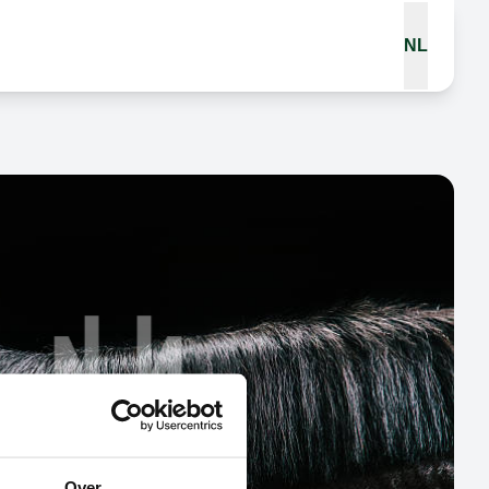
NL
Over