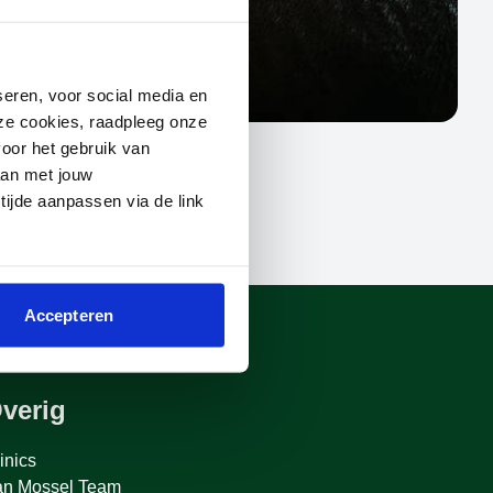
seren, voor social media en
deze cookies, raadpleeg onze
oor het gebruik van
aan met jouw
 tijde aanpassen via de link
Accepteren
verig
inics
an Mossel Team