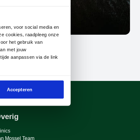
seren, voor social media en
deze cookies, raadpleeg onze
oor het gebruik van
aan met jouw
 tijde aanpassen via de link
Accepteren
verig
inics
an Mossel Team