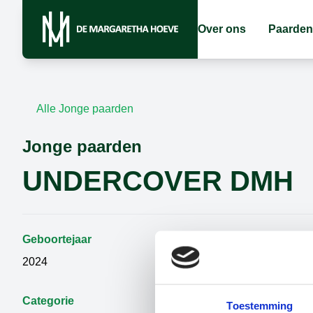
Over ons
Paarden
Alle Jonge paarden
Jonge paarden
UNDERCOVER DMH
Geboortejaar
Geslacht
2024
Ruin
Categorie
Vader
Toestemming