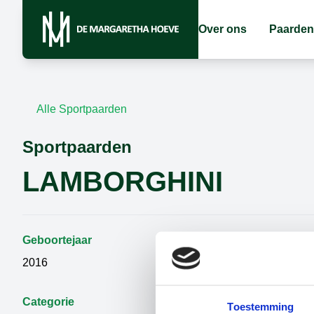
Over ons
Paarden
Alle Sportpaarden
Sportpaarden
LAMBORGHINI
Geboortejaar
Geslacht
2016
Ruin
Categorie
Vader
Toestemming