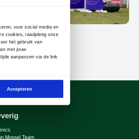
seren, voor social media en
deze cookies, raadpleeg onze
oor het gebruik van
aan met jouw
 tijde aanpassen via de link
Accepteren
verig
inics
an Mossel Team