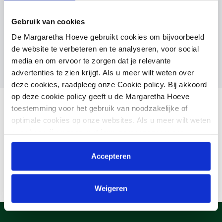
Moeder
Gebruik van cookies
ASSA/CONCORDE
De Margaretha Hoeve gebruikt cookies om bijvoorbeeld
de website te verbeteren en te analyseren, voor social
media en om ervoor te zorgen dat je relevante
advertenties te zien krijgt. Als u meer wilt weten over
deze cookies, raadpleeg onze Cookie policy. Bij akkoord
op deze cookie policy geeft u de Margaretha Hoeve
toestemming voor het gebruik van noodzakelijke of
optimale cookies op onze websites. Als u meer wilt weten
over hoe wij omgaan met jouw persoonsgegevens,
raadpleeg onze
Privacyverklaring
. U kunt de cookie
instellingen te allen tijde aanpassen via de link onderaan
Accepteren
de website.
Weigeren