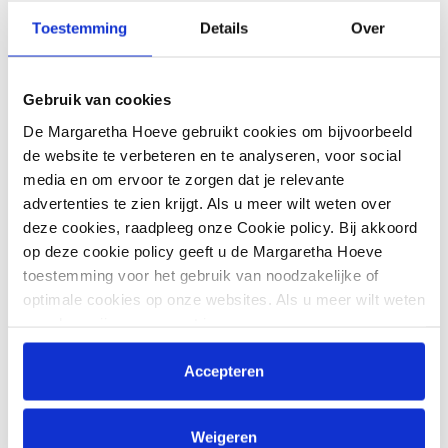
Toestemming
Details
Over
Met deze mooie start is het veulenseizoen officieel
begonnen. De komende weken worden nog meerdere
veulens verwacht en groeit opnieuw een nieuwe lichting
Gebruik van cookies
sportpaarden op De Margaretha Hoeve.
De Margaretha Hoeve gebruikt cookies om bijvoorbeeld
de website te verbeteren en te analyseren, voor social
media en om ervoor te zorgen dat je relevante
advertenties te zien krijgt. Als u meer wilt weten over
deze cookies, raadpleeg onze Cookie policy. Bij akkoord
op deze cookie policy geeft u de Margaretha Hoeve
toestemming voor het gebruik van noodzakelijke of
optimale cookies op onze websites. Als u meer wilt weten
over hoe wij omgaan met jouw persoonsgegevens,
raadpleeg onze
Privacyverklaring
. U kunt de cookie
instellingen te allen tijde aanpassen via de link onderaan
Accepteren
de website.
Weigeren