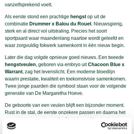
vanzelfsprekend voelt.
Als eerste stond een prachtige
hengst
op uit de
combinatie
Drummer x Balou du Rouet
. Nieuwsgierig,
sterk en al direct vol uitstraling. Precies het soort
sportpaard waar maandenlang naartoe wordt geleefd en
waar zorgvuldig fokwerk samenkomt in één nieuw begin.
Later die dag volgde opnieuw goed nieuws. Een tweede
hengstveulen
, geboren via embryo uit
Chacoon Blue x
Warrant
, zag het levenslicht. Een moderne bloedlijn
waarin prestatie, kwaliteit en toekomstvisie samenkomen.
Twee jonge paarden die symbool staan voor de volgende
generatie van De Margaretha Hoeve.
De geboorte van een veulen blijft een bijzonder moment.
Rust in de stal, de eerste onzekere passen en daarna het
vertrouwen naast de merrie. Dat juist op Moederdag twee
gezonde veulens werden geboren, maakte deze dag extra
speciaal voor iedereen op de hoeve.