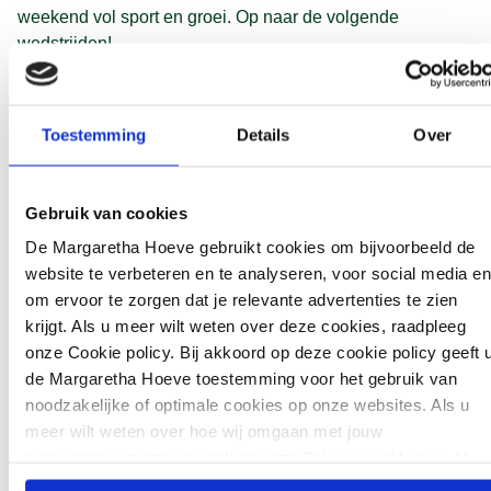
weekend vol sport en groei. Op naar de volgende
wedstrijden!
Toestemming
Details
Over
Gebruik van cookies
De Margaretha Hoeve gebruikt cookies om bijvoorbeeld de
website te verbeteren en te analyseren, voor social media en
om ervoor te zorgen dat je relevante advertenties te zien
krijgt. Als u meer wilt weten over deze cookies, raadpleeg
onze Cookie policy. Bij akkoord op deze cookie policy geeft 
de Margaretha Hoeve toestemming voor het gebruik van
Lees meer
noodzakelijke of optimale cookies op onze websites. Als u
meer wilt weten over hoe wij omgaan met jouw
https://www.longinestiming.com/equestrian/2025/gothen
persoonsgegevens, raadpleeg onze
Privacyverklaring
. U
horse-show-gothenburg/index.html
kunt de cookie instellingen te allen tijde aanpassen via de lin