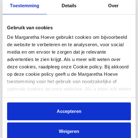
Toestemming
Details
Over
https://equtelex.com/en/class/12235
Gebruik van cookies
De Margaretha Hoeve gebruikt cookies om bijvoorbeeld
de website te verbeteren en te analyseren, voor social
media en om ervoor te zorgen dat je relevante
advertenties te zien krijgt. Als u meer wilt weten over
deze cookies, raadpleeg onze Cookie policy. Bij akkoord
op deze cookie policy geeft u de Margaretha Hoeve
toestemming voor het gebruik van noodzakelijke of
optimale cookies op onze websites. Als u meer wilt weten
over hoe wij omgaan met jouw persoonsgegevens,
raadpleeg onze
Privacyverklaring
. U kunt de cookie
instellingen te allen tijde aanpassen via de link onderaan
Accepteren
de website.
Weigeren