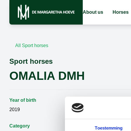
About us
Horses
All Sport horses
Sport horses
OMALIA DMH
Year of birth
Gender
2019
Mare
Category
Father
Toestemming